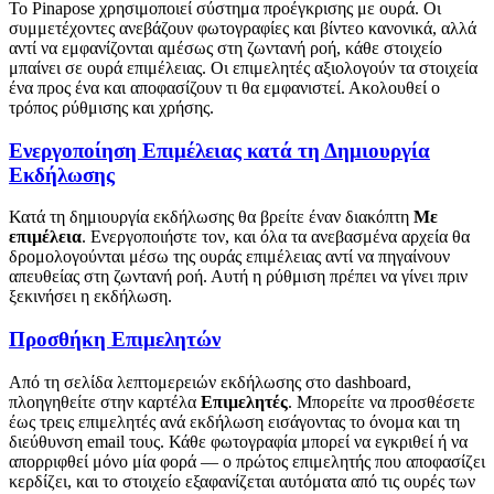
Το Pinapose χρησιμοποιεί σύστημα προέγκρισης με ουρά. Οι
συμμετέχοντες ανεβάζουν φωτογραφίες και βίντεο κανονικά, αλλά
αντί να εμφανίζονται αμέσως στη ζωντανή ροή, κάθε στοιχείο
μπαίνει σε ουρά επιμέλειας. Οι επιμελητές αξιολογούν τα στοιχεία
ένα προς ένα και αποφασίζουν τι θα εμφανιστεί. Ακολουθεί ο
τρόπος ρύθμισης και χρήσης.
Ενεργοποίηση Επιμέλειας κατά τη Δημιουργία
Εκδήλωσης
Κατά τη δημιουργία εκδήλωσης θα βρείτε έναν διακόπτη
Με
επιμέλεια
. Ενεργοποιήστε τον, και όλα τα ανεβασμένα αρχεία θα
δρομολογούνται μέσω της ουράς επιμέλειας αντί να πηγαίνουν
απευθείας στη ζωντανή ροή. Αυτή η ρύθμιση πρέπει να γίνει πριν
ξεκινήσει η εκδήλωση.
Προσθήκη Επιμελητών
Από τη σελίδα λεπτομερειών εκδήλωσης στο dashboard,
πλοηγηθείτε στην καρτέλα
Επιμελητές
. Μπορείτε να προσθέσετε
έως τρεις επιμελητές ανά εκδήλωση εισάγοντας το όνομα και τη
διεύθυνση email τους. Κάθε φωτογραφία μπορεί να εγκριθεί ή να
απορριφθεί μόνο μία φορά — ο πρώτος επιμελητής που αποφασίζει
κερδίζει, και το στοιχείο εξαφανίζεται αυτόματα από τις ουρές των