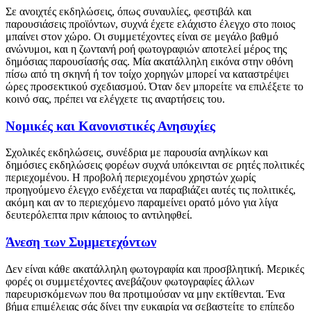
Σε ανοιχτές εκδηλώσεις, όπως συναυλίες, φεστιβάλ και
παρουσιάσεις προϊόντων, συχνά έχετε ελάχιστο έλεγχο στο ποιος
μπαίνει στον χώρο. Οι συμμετέχοντες είναι σε μεγάλο βαθμό
ανώνυμοι, και η ζωντανή ροή φωτογραφιών αποτελεί μέρος της
δημόσιας παρουσίασής σας. Μία ακατάλληλη εικόνα στην οθόνη
πίσω από τη σκηνή ή τον τοίχο χορηγών μπορεί να καταστρέψει
ώρες προσεκτικού σχεδιασμού. Όταν δεν μπορείτε να επιλέξετε το
κοινό σας, πρέπει να ελέγχετε τις αναρτήσεις του.
Νομικές και Κανονιστικές Ανησυχίες
Σχολικές εκδηλώσεις, συνέδρια με παρουσία ανηλίκων και
δημόσιες εκδηλώσεις φορέων συχνά υπόκεινται σε ρητές πολιτικές
περιεχομένου. Η προβολή περιεχομένου χρηστών χωρίς
προηγούμενο έλεγχο ενδέχεται να παραβιάζει αυτές τις πολιτικές,
ακόμη και αν το περιεχόμενο παραμείνει ορατό μόνο για λίγα
δευτερόλεπτα πριν κάποιος το αντιληφθεί.
Άνεση των Συμμετεχόντων
Δεν είναι κάθε ακατάλληλη φωτογραφία και προσβλητική. Μερικές
φορές οι συμμετέχοντες ανεβάζουν φωτογραφίες άλλων
παρευρισκόμενων που θα προτιμούσαν να μην εκτίθενται. Ένα
βήμα επιμέλειας σάς δίνει την ευκαιρία να σεβαστείτε το επίπεδο