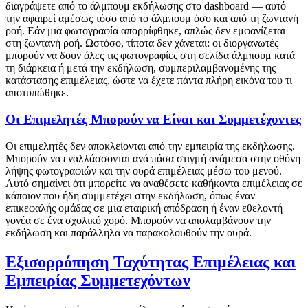
διαγράψετε από το άλμπουμ εκδήλωσης στο dashboard — αυτό
την αφαιρεί αμέσως τόσο από το άλμπουμ όσο και από τη ζωντανή
ροή. Εάν μια φωτογραφία απορρίφθηκε, απλώς δεν εμφανίζεται
στη ζωντανή ροή. Ωστόσο, τίποτα δεν χάνεται: οι διοργανωτές
μπορούν να δουν όλες τις φωτογραφίες στη σελίδα άλμπουμ κατά
τη διάρκεια ή μετά την εκδήλωση, συμπεριλαμβανομένης της
κατάστασης επιμέλειας, ώστε να έχετε πάντα πλήρη εικόνα του τι
αποτυπώθηκε.
Οι Επιμελητές Μπορούν να Είναι και Συμμετέχοντες
Οι επιμελητές δεν αποκλείονται από την εμπειρία της εκδήλωσης.
Μπορούν να εναλλάσσονται ανά πάσα στιγμή ανάμεσα στην οθόνη
λήψης φωτογραφιών και την ουρά επιμέλειας μέσω του μενού.
Αυτό σημαίνει ότι μπορείτε να αναθέσετε καθήκοντα επιμέλειας σε
κάποιον που ήδη συμμετέχει στην εκδήλωση, όπως έναν
επικεφαλής ομάδας σε μια εταιρική απόδραση ή έναν εθελοντή
γονέα σε ένα σχολικό χορό. Μπορούν να απολαμβάνουν την
εκδήλωση και παράλληλα να παρακολουθούν την ουρά.
Εξισορρόπηση Ταχύτητας Επιμέλειας και
Εμπειρίας Συμμετεχόντων