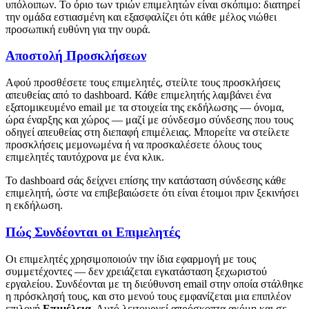
υπόλοιπων. Το όριο των τριών επιμελητών είναι σκόπιμο: διατηρεί
την ομάδα εστιασμένη και εξασφαλίζει ότι κάθε μέλος νιώθει
προσωπική ευθύνη για την ουρά.
Αποστολή Προσκλήσεων
Αφού προσθέσετε τους επιμελητές, στείλτε τους προσκλήσεις
απευθείας από το dashboard. Κάθε επιμελητής λαμβάνει ένα
εξατομικευμένο email με τα στοιχεία της εκδήλωσης — όνομα,
ώρα έναρξης και χώρος — μαζί με σύνδεσμο σύνδεσης που τους
οδηγεί απευθείας στη διεπαφή επιμέλειας. Μπορείτε να στείλετε
προσκλήσεις μεμονωμένα ή να προσκαλέσετε όλους τους
επιμελητές ταυτόχρονα με ένα κλικ.
Το dashboard σάς δείχνει επίσης την κατάσταση σύνδεσης κάθε
επιμελητή, ώστε να επιβεβαιώσετε ότι είναι έτοιμοι πριν ξεκινήσει
η εκδήλωση.
Πώς Συνδέονται οι Επιμελητές
Οι επιμελητές χρησιμοποιούν την ίδια εφαρμογή με τους
συμμετέχοντες — δεν χρειάζεται εγκατάσταση ξεχωριστού
εργαλείου. Συνδέονται με τη διεύθυνση email στην οποία στάλθηκε
η πρόσκλησή τους, και στο μενού τους εμφανίζεται μια επιπλέον
επιλογή
Επιμέλεια
. Αυτό λειτουργεί απρόσκοπτα ακόμη και σε