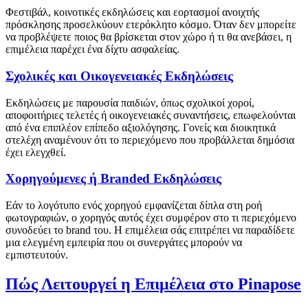
Φεστιβάλ, κοινοτικές εκδηλώσεις και εορτασμοί ανοιχτής
πρόσκλησης προσελκύουν ετερόκλητο κόσμο. Όταν δεν μπορείτε
να προβλέψετε ποιος θα βρίσκεται στον χώρο ή τι θα ανεβάσει, η
επιμέλεια παρέχει ένα δίχτυ ασφαλείας.
Σχολικές και Οικογενειακές Εκδηλώσεις
Εκδηλώσεις με παρουσία παιδιών, όπως σχολικοί χοροί,
αποφοιτήριες τελετές ή οικογενειακές συναντήσεις, επωφελούνται
από ένα επιπλέον επίπεδο αξιολόγησης. Γονείς και διοικητικά
στελέχη αναμένουν ότι το περιεχόμενο που προβάλλεται δημόσια
έχει ελεγχθεί.
Χορηγούμενες ή Branded Εκδηλώσεις
Εάν το λογότυπο ενός χορηγού εμφανίζεται δίπλα στη ροή
φωτογραφιών, ο χορηγός αυτός έχει συμφέρον στο τι περιεχόμενο
συνοδεύει το brand του. Η επιμέλεια σάς επιτρέπει να παραδίδετε
μια ελεγμένη εμπειρία που οι συνεργάτες μπορούν να
εμπιστευτούν.
Πώς Λειτουργεί η Επιμέλεια στο Pinapose