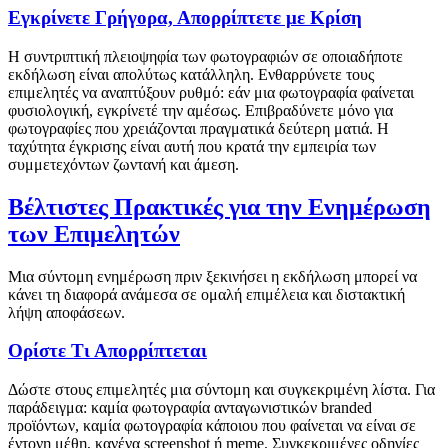
Εγκρίνετε Γρήγορα, Απορρίπτετε με Κρίση
Η συντριπτική πλειοψηφία των φωτογραφιών σε οποιαδήποτε
εκδήλωση είναι απολύτως κατάλληλη. Ενθαρρύνετε τους
επιμελητές να αναπτύξουν ρυθμό: εάν μια φωτογραφία φαίνεται
φυσιολογική, εγκρίνετέ την αμέσως. Επιβραδύνετε μόνο για
φωτογραφίες που χρειάζονται πραγματικά δεύτερη ματιά. Η
ταχύτητα έγκρισης είναι αυτή που κρατά την εμπειρία των
συμμετεχόντων ζωντανή και άμεση.
Βέλτιστες Πρακτικές για την Ενημέρωση
των Επιμελητών
Μια σύντομη ενημέρωση πριν ξεκινήσει η εκδήλωση μπορεί να
κάνει τη διαφορά ανάμεσα σε ομαλή επιμέλεια και διστακτική
λήψη αποφάσεων.
Ορίστε Τι Απορρίπτεται
Δώστε στους επιμελητές μια σύντομη και συγκεκριμένη λίστα. Για
παράδειγμα: καμία φωτογραφία ανταγωνιστικών branded
προϊόντων, καμία φωτογραφία κάποιου που φαίνεται να είναι σε
έντονη μέθη, κανένα screenshot ή meme. Συγκεκριμένες οδηγίες