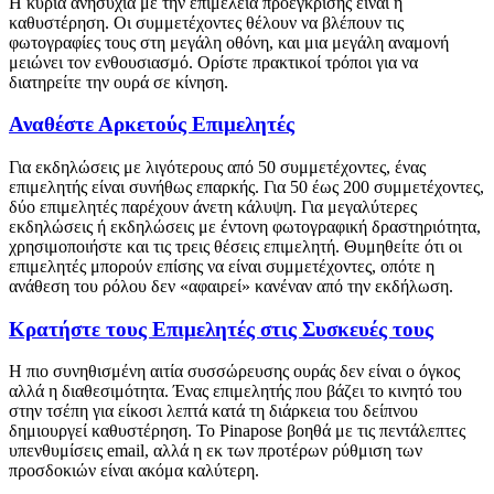
Η κύρια ανησυχία με την επιμέλεια προέγκρισης είναι η
καθυστέρηση. Οι συμμετέχοντες θέλουν να βλέπουν τις
φωτογραφίες τους στη μεγάλη οθόνη, και μια μεγάλη αναμονή
μειώνει τον ενθουσιασμό. Ορίστε πρακτικοί τρόποι για να
διατηρείτε την ουρά σε κίνηση.
Αναθέστε Αρκετούς Επιμελητές
Για εκδηλώσεις με λιγότερους από 50 συμμετέχοντες, ένας
επιμελητής είναι συνήθως επαρκής. Για 50 έως 200 συμμετέχοντες,
δύο επιμελητές παρέχουν άνετη κάλυψη. Για μεγαλύτερες
εκδηλώσεις ή εκδηλώσεις με έντονη φωτογραφική δραστηριότητα,
χρησιμοποιήστε και τις τρεις θέσεις επιμελητή. Θυμηθείτε ότι οι
επιμελητές μπορούν επίσης να είναι συμμετέχοντες, οπότε η
ανάθεση του ρόλου δεν «αφαιρεί» κανέναν από την εκδήλωση.
Κρατήστε τους Επιμελητές στις Συσκευές τους
Η πιο συνηθισμένη αιτία συσσώρευσης ουράς δεν είναι ο όγκος
αλλά η διαθεσιμότητα. Ένας επιμελητής που βάζει το κινητό του
στην τσέπη για είκοσι λεπτά κατά τη διάρκεια του δείπνου
δημιουργεί καθυστέρηση. Το Pinapose βοηθά με τις πεντάλεπτες
υπενθυμίσεις email, αλλά η εκ των προτέρων ρύθμιση των
προσδοκιών είναι ακόμα καλύτερη.