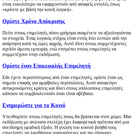
είναι ευκολότερο να εφαρμοστούν από ασαφείς εντολές όπως
«κρίνετε με βάση την κοινή λογική».
Ορίστε Χρόνο Απόκρισης
Πείτε στους επιμελητές πόσο γρήγορα αναμένετε να αξιολογούνται
τα στοιχεία. Ένας λογικός στόχος είναι εντός δύο λεπτών από την
ανάρτηση κατά τις ώρες αιχμής. Αυτό δίνει στους συμμετέχοντες
σχεδόν άμεση εμπειρία, ενώ επιτρέπει στους επιμελητές να
συμμετέχουν στην εκδήλωση.
Ορίστε έναν Επικεφαλής Επιμελητή
Εάν έχετε περισσότερους από έναν επιμελητές, ορίστε έναν ως
σημείο επαφής για αμφίβολες περιπτώσεις. Αυτό αποφεύγει
αντικρουόμενες κρίσεις και δίνει στους υπόλοιπους επιμελητές
κάποιον να συμβουλευτούν όταν είναι αβέβαιοι.
Ενημερώστε για το Κοινό
Υπενθυμίστε στους επιμελητές ποιος θα βρίσκεται στον χώρο. Μια
εκδήλωση με ανώτατα στελέχη έχει διαφορετικά πρότυπα από μια
ανεπίσημη ομαδική έξοδο. Η γνώση του κοινού βοηθά τους
επιμελητές να λαμβάνουν γρηγορότερες και πιο σίγουρες