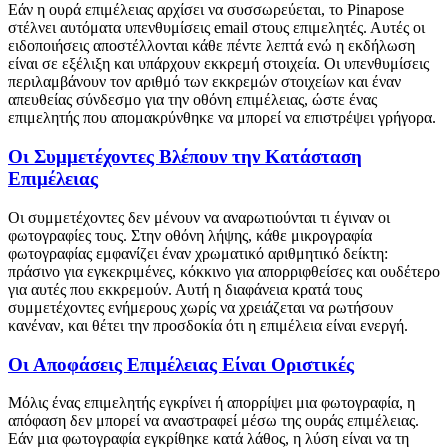
Εάν η ουρά επιμέλειας αρχίσει να συσσωρεύεται, το Pinapose
στέλνει αυτόματα υπενθυμίσεις email στους επιμελητές. Αυτές οι
ειδοποιήσεις αποστέλλονται κάθε πέντε λεπτά ενώ η εκδήλωση
είναι σε εξέλιξη και υπάρχουν εκκρεμή στοιχεία. Οι υπενθυμίσεις
περιλαμβάνουν τον αριθμό των εκκρεμών στοιχείων και έναν
απευθείας σύνδεσμο για την οθόνη επιμέλειας, ώστε ένας
επιμελητής που απομακρύνθηκε να μπορεί να επιστρέψει γρήγορα.
Οι Συμμετέχοντες Βλέπουν την Κατάσταση
Επιμέλειας
Οι συμμετέχοντες δεν μένουν να αναρωτιούνται τι έγιναν οι
φωτογραφίες τους. Στην οθόνη λήψης, κάθε μικρογραφία
φωτογραφίας εμφανίζει έναν χρωματικό αριθμητικό δείκτη:
πράσινο για εγκεκριμένες, κόκκινο για απορριφθείσες και ουδέτερο
για αυτές που εκκρεμούν. Αυτή η διαφάνεια κρατά τους
συμμετέχοντες ενήμερους χωρίς να χρειάζεται να ρωτήσουν
κανέναν, και θέτει την προσδοκία ότι η επιμέλεια είναι ενεργή.
Οι Αποφάσεις Επιμέλειας Είναι Οριστικές
Μόλις ένας επιμελητής εγκρίνει ή απορρίψει μια φωτογραφία, η
απόφαση δεν μπορεί να αναστραφεί μέσω της ουράς επιμέλειας.
Εάν μια φωτογραφία εγκρίθηκε κατά λάθος, η λύση είναι να τη