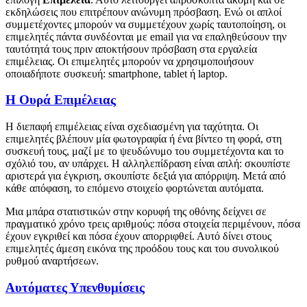
εκδηλώσεις που επιτρέπουν ανώνυμη πρόσβαση. Ενώ οι απλοί
συμμετέχοντες μπορούν να συμμετέχουν χωρίς ταυτοποίηση, οι
επιμελητές πάντα συνδέονται με email για να επαληθεύσουν την
ταυτότητά τους πριν αποκτήσουν πρόσβαση στα εργαλεία
επιμέλειας. Οι επιμελητές μπορούν να χρησιμοποιήσουν
οποιαδήποτε συσκευή: smartphone, tablet ή laptop.
Η Ουρά Επιμέλειας
Η διεπαφή επιμέλειας είναι σχεδιασμένη για ταχύτητα. Οι
επιμελητές βλέπουν μία φωτογραφία ή ένα βίντεο τη φορά, στη
συσκευή τους, μαζί με το ψευδώνυμο του συμμετέχοντα και το
σχόλιό του, αν υπάρχει. Η αλληλεπίδραση είναι απλή: σκουπίστε
αριστερά για έγκριση, σκουπίστε δεξιά για απόρριψη. Μετά από
κάθε απόφαση, το επόμενο στοιχείο φορτώνεται αυτόματα.
Μια μπάρα στατιστικών στην κορυφή της οθόνης δείχνει σε
πραγματικό χρόνο τρεις αριθμούς: πόσα στοιχεία περιμένουν, πόσα
έχουν εγκριθεί και πόσα έχουν απορριφθεί. Αυτό δίνει στους
επιμελητές άμεση εικόνα της προόδου τους και του συνολικού
ρυθμού αναρτήσεων.
Αυτόματες Υπενθυμίσεις