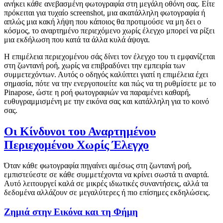
ανήκει κάθε ανεβασμένη φωτογραφία στη μεγάλη οθόνη σας. Είτε
πρόκειται για τυχαίο screenshot, μια ακατάλληλη φωτογραφία ή
απλώς μια κακή λήψη που κάποιος θα προτιμούσε να μη δει ο
κόσμος, το αναρτημένο περιεχόμενο χωρίς έλεγχο μπορεί να ρίξει
μια εκδήλωση που κατά τα άλλα κυλά άψογα.
Η επιμέλεια περιεχομένου σάς δίνει τον έλεγχο του τι εμφανίζεται
στη ζωντανή ροή, χωρίς να επιβραδύνει την εμπειρία των
συμμετεχόντων. Αυτός ο οδηγός καλύπτει γιατί η επιμέλεια έχει
σημασία, πότε να την ενεργοποιείτε και πώς να τη ρυθμίσετε με το
Pinapose, ώστε η ροή φωτογραφιών να παραμένει καθαρή,
ευθυγραμμισμένη με την εικόνα σας και κατάλληλη για το κοινό
σας.
Οι Κίνδυνοι του Αναρτημένου
Περιεχομένου Χωρίς Έλεγχο
Όταν κάθε φωτογραφία πηγαίνει αμέσως στη ζωντανή ροή,
εμπιστεύεστε σε κάθε συμμετέχοντα να κρίνει σωστά τι αναρτά.
Αυτό λειτουργεί καλά σε μικρές ιδιωτικές συναντήσεις, αλλά τα
δεδομένα αλλάζουν σε μεγαλύτερες ή πιο επίσημες εκδηλώσεις.
Ζημιά στην Εικόνα και τη Φήμη