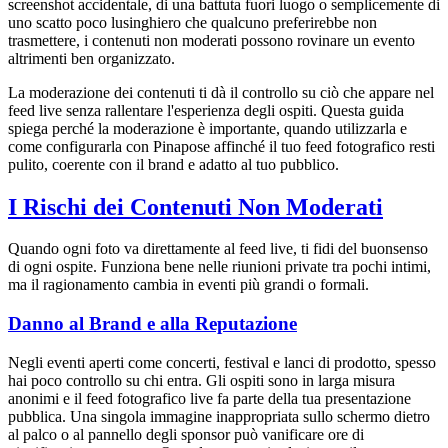
screenshot accidentale, di una battuta fuori luogo o semplicemente di
uno scatto poco lusinghiero che qualcuno preferirebbe non
trasmettere, i contenuti non moderati possono rovinare un evento
altrimenti ben organizzato.
La moderazione dei contenuti ti dà il controllo su ciò che appare nel
feed live senza rallentare l'esperienza degli ospiti. Questa guida
spiega perché la moderazione è importante, quando utilizzarla e
come configurarla con Pinapose affinché il tuo feed fotografico resti
pulito, coerente con il brand e adatto al tuo pubblico.
I Rischi dei Contenuti Non Moderati
Quando ogni foto va direttamente al feed live, ti fidi del buonsenso
di ogni ospite. Funziona bene nelle riunioni private tra pochi intimi,
ma il ragionamento cambia in eventi più grandi o formali.
Danno al Brand e alla Reputazione
Negli eventi aperti come concerti, festival e lanci di prodotto, spesso
hai poco controllo su chi entra. Gli ospiti sono in larga misura
anonimi e il feed fotografico live fa parte della tua presentazione
pubblica. Una singola immagine inappropriata sullo schermo dietro
al palco o al pannello degli sponsor può vanificare ore di