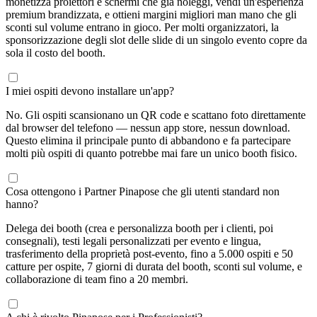
monetizza proiettori e schermi che già noleggi, vendi un'esperienza
premium brandizzata, e ottieni margini migliori man mano che gli
sconti sul volume entrano in gioco. Per molti organizzatori, la
sponsorizzazione degli slot delle slide di un singolo evento copre da
sola il costo del booth.
I miei ospiti devono installare un'app?
No. Gli ospiti scansionano un QR code e scattano foto direttamente
dal browser del telefono — nessun app store, nessun download.
Questo elimina il principale punto di abbandono e fa partecipare
molti più ospiti di quanto potrebbe mai fare un unico booth fisico.
Cosa ottengono i Partner Pinapose che gli utenti standard non
hanno?
Delega dei booth (crea e personalizza booth per i clienti, poi
consegnali), testi legali personalizzati per evento e lingua,
trasferimento della proprietà post-evento, fino a 5.000 ospiti e 50
catture per ospite, 7 giorni di durata del booth, sconti sul volume, e
collaborazione di team fino a 20 membri.