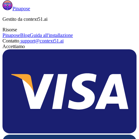
Pinapose
Gestito da
context51.ai
Risorse
Pinapose
Blog
Guida all'installazione
Contatto
support@context51.ai
Accettiamo