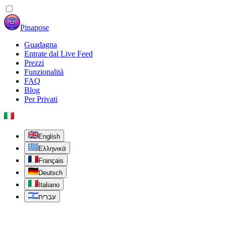
Pinapose
Guadagna
Entrate dal Live Feed
Prezzi
Funzionalità
FAQ
Blog
Per Privati
English
Ελληνικά
Français
Deutsch
Italiano
עברית