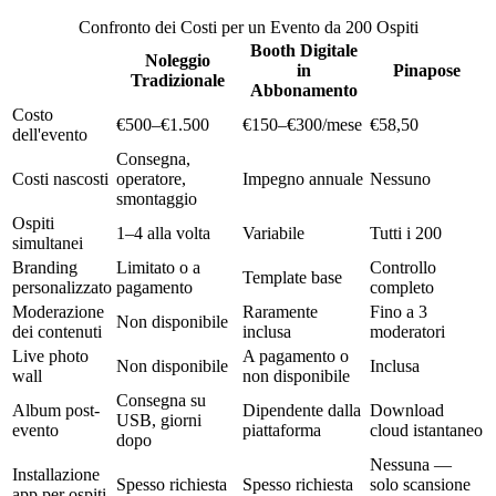
Confronto dei Costi per un Evento da 200 Ospiti
Booth Digitale
Noleggio
in
Pinapose
Tradizionale
Abbonamento
Costo
€500–€1.500
€150–€300/mese
€58,50
dell'evento
Consegna,
Costi nascosti
operatore,
Impegno annuale
Nessuno
smontaggio
Ospiti
1–4 alla volta
Variabile
Tutti i 200
simultanei
Branding
Limitato o a
Controllo
Template base
personalizzato
pagamento
completo
Moderazione
Raramente
Fino a 3
Non disponibile
dei contenuti
inclusa
moderatori
Live photo
A pagamento o
Non disponibile
Inclusa
wall
non disponibile
Consegna su
Album post-
Dipendente dalla
Download
USB, giorni
evento
piattaforma
cloud istantaneo
dopo
Nessuna —
Installazione
Spesso richiesta
Spesso richiesta
solo scansione
app per ospiti